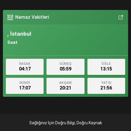
Namaz Vakitleri
, İstanbul
Saat
İMSAK
GÜNEŞ
ÖĞLE
04:17
05:59
13:15
İKİNDİ
AKŞAM
YATSI
17:07
20:21
21:56
Sağlığınız İçin Doğru Bilgi, Doğru Kaynak