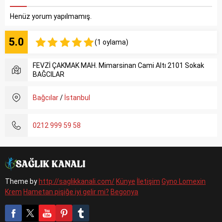
Henüz yorum yapılmamış.
5.0
(1 oylama)
FEVZİ ÇAKMAK MAH. Mimarsinan Cami Altı 2101 Sokak
BAĞCILAR
Bağcılar
/
İstanbul
0212 999 59 58
Theme by
http://saglikkanali.com/
Künye
İletişim
Gyno Lomexin
Krem
Hametan pişiğe iyi gelir mi?
Begonya