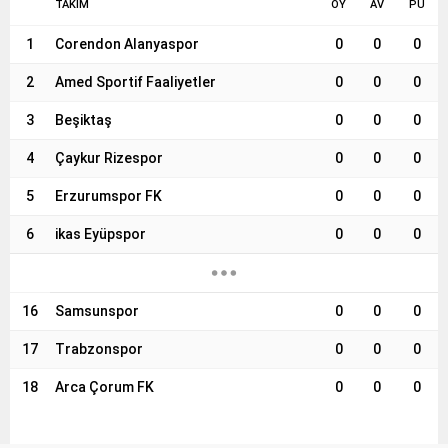
TAKIM
OY
AV
PU
1
Corendon Alanyaspor
0
0
0
2
Amed Sportif Faaliyetler
0
0
0
3
Beşiktaş
0
0
0
4
Çaykur Rizespor
0
0
0
5
Erzurumspor FK
0
0
0
6
ikas Eyüpspor
0
0
0
16
Samsunspor
0
0
0
17
Trabzonspor
0
0
0
18
Arca Çorum FK
0
0
0