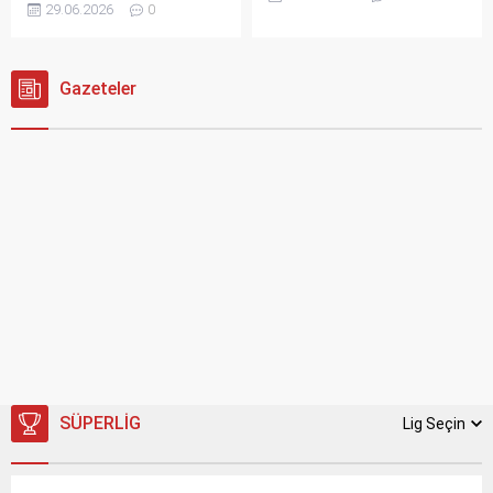
Geleneksel tel tedavisine
29.06.2026
0
pazarında...
kişinin yüz hatlarıyla
alternatif olarak öne çıkan
dişlerinin birbirine ne kadar
şeffaf plaklar, özellikle
uyduğu, gülümsemenin
günlük yaşamında daha
doğal mı yoksa yapay mı
Gazeteler
konforlu ve daha estetik bir
göründüğünü doğrudan
ortodonti süreci isteyen
belirler. Aynı diş formu bir
kişiler için dikkat çeken bir
yüzde mükemmel dururken
seçenektir. Eryaman Şeffaf
başka bir yüzde ortaya,
Plak Tedavisi, dişlerin
abartılı bir görünüm
kademeli olarak ideal
çıkarabilir. İşte bu yüzden
konumuna...
tasarımın başlangıç noktası
dişler değil,...
SÜPERLIG
Lig Seçin