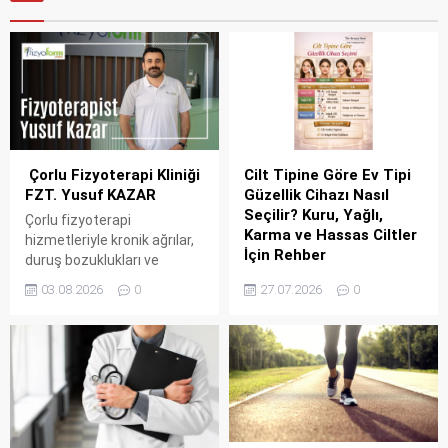
Çorlu Fizyoterapi Kliniği
Cilt Tipine Göre Ev Tipi
FZT. Yusuf KAZAR
Güzellik Cihazı Nasıl
Seçilir? Kuru, Yağlı,
Çorlu fizyoterapi
Karma ve Hassas Ciltler
hizmetleriyle kronik ağrılar,
İçin Rehber
duruş bozuklukları ve
hareket kısıtlılıklarının
Ev tipi güzellik cihazı satın
03.08.2026
0
27.07.2026
0
yaşam kalitenizi olumsuz
alırken kullanıcıların en sık
etkilemesine izin vermeyin.
yaptığı hatalardan biri,
Fizyoterapist Yusuf KAZAR
yalnızca cihazın
olarak, kişiye özel
özelliklerine odaklanıp kendi
değerlendirme ve bilimsel
cilt tiplerini yeterince
temellere dayanan tedavi
dikkate almamaktır. Oysa
yaklaşımlarıyla ağrılarınızı
aynı teknolojiye sahip iki
azaltmayı, hareket
farklı cihaz, farklı cilt