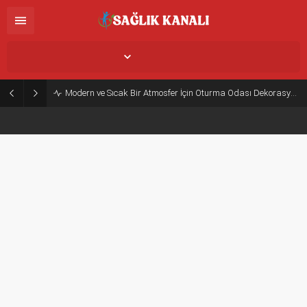
İstanbul,
28
°C
Açık
Modern ve Sıcak Bir Atmosfer İçin Oturma Odası Dekorasyon Önerileri
GENEL SAĞLIK