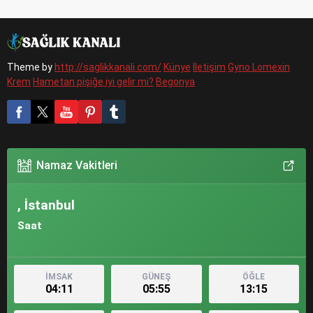
Theme by
http://saglikkanali.com/
Künye
İletişim
Gyno Lomexin
Krem
Hametan pişiğe iyi gelir mi?
Begonya
Namaz Vakitleri
, İstanbul
Saat
İMSAK
GÜNEŞ
ÖĞLE
04:11
05:55
13:15