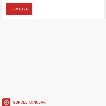
Modern ve Sıcak Bir Atmosfer İçin Oturma
Odası Dekorasyon Önerileri
GÜNCEL KONULAR