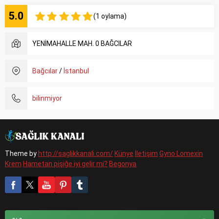
5.0
(1 oylama)
YENİMAHALLE MAH. 0 BAĞCILAR
Bağcılar
/
İstanbul
bilinmiyor
Theme by
http://saglikkanali.com/
Künye
İletişim
Gyno Lomexin
Krem
Hametan pişiğe iyi gelir mi?
Begonya