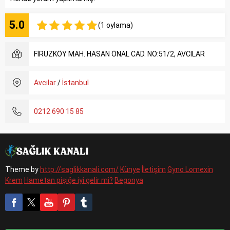
5.0
(1 oylama)
FİRUZKÖY MAH. HASAN ÖNAL CAD. NO:51/2, AVCILAR
Avcılar
/
İstanbul
0212 690 15 85
Theme by
http://saglikkanali.com/
Künye
İletişim
Gyno Lomexin
Krem
Hametan pişiğe iyi gelir mi?
Begonya