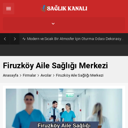
İstanbul,
26
°C
Açık
Modern ve Sıcak Bir Atmosfer İçin Oturma Odası Dekorasyon Önerileri
Firuzköy Aile Sağlığı Merkezi
Anasayfa
Firmalar
Avcılar
Firuzköy Aile Sağlığı Merkezi