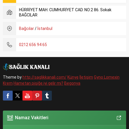
HÜRRİYET MAH. CUMHURİYET CAD. NO:2 86. Sokak
BAĞCILAR
Bağcılar
/
İstanbul
0212 656 94 65
Theme by
http://saglikkanali.com/
Künye
İletişim
Gyno Lomexin
Krem
Hametan pişiğe iyi gelir mi?
Begonya
Namaz Vakitleri