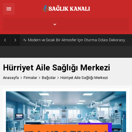
İstanbul,
26
°C
Açık
Modern ve Sıcak Bir Atmosfer İçin Oturma Odası Dekorasyon Önerileri
Hürriyet Aile Sağlığı Merkezi
Anasayfa
Firmalar
Bağcılar
Hürriyet Aile Sağlığı Merkezi