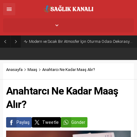
İstanbul,
25
°C
Açık
Modern ve Sıcak Bir Atmosfer İçin Oturma Odası Dekorasyon Önerileri
Anasayfa
Maaş
Anahtarcı Ne Kadar Maaş Alır?
Anahtarcı Ne Kadar Maaş
Alır?
Paylaş
Tweetle
Gönder