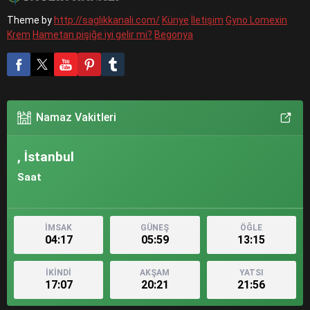
Theme by
http://saglikkanali.com/
Künye
İletişim
Gyno Lomexin
Krem
Hametan pişiğe iyi gelir mi?
Begonya
Namaz Vakitleri
, İstanbul
Saat
İMSAK
GÜNEŞ
ÖĞLE
04:17
05:59
13:15
İKİNDİ
AKŞAM
YATSI
17:07
20:21
21:56