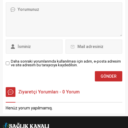
tasarlar, keser, dikim yapar
ihtiyaçlarını karşılamak,
ve sonunda mükemmel bir
onlara eğlenceli ve öğretici
uyum ve stil sağlayacak
aktiviteler sağlamak,
şekilde giysileri
güvenliklerini sağlamak ve
tamamlarlar. Terzi
ebeveynlere destek olmak
Hakkında...
gibi çeşitli sorumlulukları
üstlenir. Bu meslek,
bebeklerin sağlıklı...
Daha sonraki yorumlarımda kullanılması için adım, e-posta adresim
ve site adresim bu tarayıcıya kaydedilsin.
Ziyaretçi Yorumları - 0 Yorum
Henüz yorum yapılmamış.