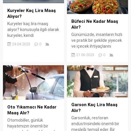
Kuryeler Kaç Lira Maaş
Alıyor?
Büfeci Ne Kadar Maaş
Kuryeler kaç lira maaş
Alır?
alıyor? konusuyla ilgili olarak
Günümüzde, insanların hızlı
kuryeler, kendi
ve pratik bir şekilde yiyecek
motosikletleri veya
24.04.2023
0
ve içecek ihtiyaçlarını
bisikletleriyle yemek, paket,
karşılamak için tercih
belge gibi farklı ürünleri
21.06.2023
0
ettikleri mekanlardan biri
teslim etmek için çalışan
büfecilerdir. Büfeci olarak
kişilerdir. Ülkeden ülkeye,
bilinen bu işletmeler,
şehirden şehre ve hatta
genellikle küçük ölçekli ve
şirketten şirkete değişen
hızlı servis yapabilen
farklı maaş oranlarına sahip
yerlerdir. İnsanların günlük
olabilirler. Ancak genel
hayatta sıklıkla karşılaştığı
olarak, kuryelerin aldığı
büfeciler, iş dünyasının da
maaşlar minimum ücrete
Garson Kaç Lira Maaş
önemli bir parçasını
yakın bir seviyede
Oto Yıkamacı Ne Kadar
Alır?
oluşturur. Büfeci Hakkında
olmaktadır....
Maaş Alır?
Bir büfecide, genellikle
Garsonluk, restoran
Otomobiller, günlük
atıştırmalık...
endüstrisindeki önemli bir
hayatımızın önemli bir
mesleği temsil eder. Bir