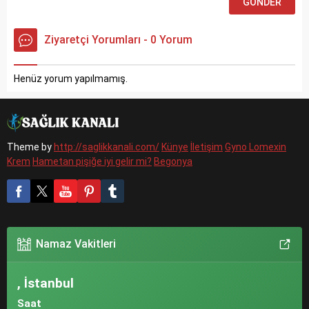
Ziyaretçi Yorumları - 0 Yorum
Henüz yorum yapılmamış.
Theme by
http://saglikkanali.com/
Künye
İletişim
Gyno Lomexin
Krem
Hametan pişiğe iyi gelir mi?
Begonya
Namaz Vakitleri
, İstanbul
Saat