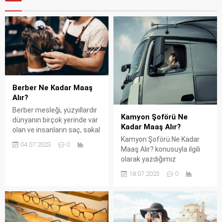
Berber Ne Kadar Maaş
Alır?
Berber mesleği, yüzyıllardır
Kamyon Şoförü Ne
dünyanın birçok yerinde var
Kadar Maaş Alır?
olan ve insanların saç, sakal
Kamyon Şoförü Ne Kadar
ve tıraş gibi kişisel bakım
04.07.2023
0
Maaş Alır? konusuyla ilgili
ihtiyaçlarını karşılamaya
olarak yazdığımız
yönelik hizmetler sunan bir
makalede, günümüzde
meslektir. Berberler,
18.07.2023
0
taşımacılık sektörünün
erkeklerin saç kesimi, sakal
vazgeçilmez bir unsuru olan
düzenlemesi, traş ve bakım
kamyon şoförleri, ekonomik
gibi işlemlerini
ve ticari faaliyetlerin
gerçekleştirirken, aynı
sürdürülebilirliğinde önemli
zamanda bir sosyal merkez