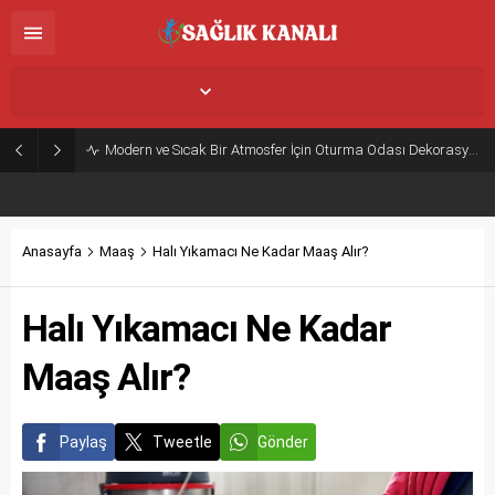
İstanbul,
26
°C
Açık
Modern ve Sıcak Bir Atmosfer İçin Oturma Odası Dekorasyon Önerileri
Anasayfa
Maaş
Halı Yıkamacı Ne Kadar Maaş Alır?
Halı Yıkamacı Ne Kadar
Maaş Alır?
Paylaş
Tweetle
Gönder