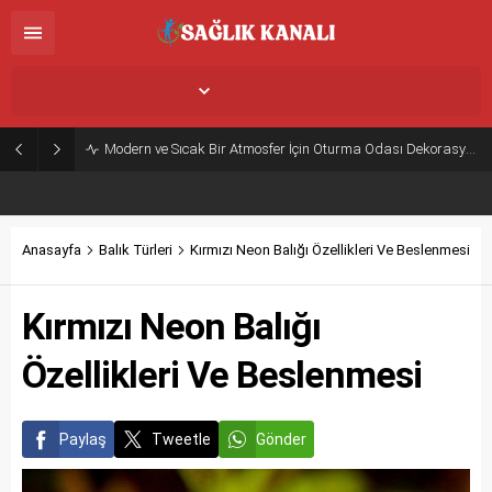
İstanbul,
33
°C
Açık
Modern ve Sıcak Bir Atmosfer İçin Oturma Odası Dekorasyon Önerileri
Anasayfa
Balık Türleri
Kırmızı Neon Balığı Özellikleri Ve Beslenmesi
Kırmızı Neon Balığı
Özellikleri Ve Beslenmesi
Paylaş
Tweetle
Gönder