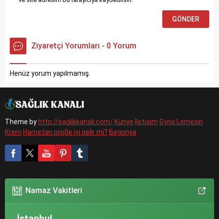
Ziyaretçi Yorumları - 0 Yorum
Henüz yorum yapılmamış.
Theme by
http://saglikkanali.com/
Künye
İletişim
Gyno Lomexin
Krem
Hametan pişiğe iyi gelir mi?
Begonya
Namaz Vakitleri
, İstanbul