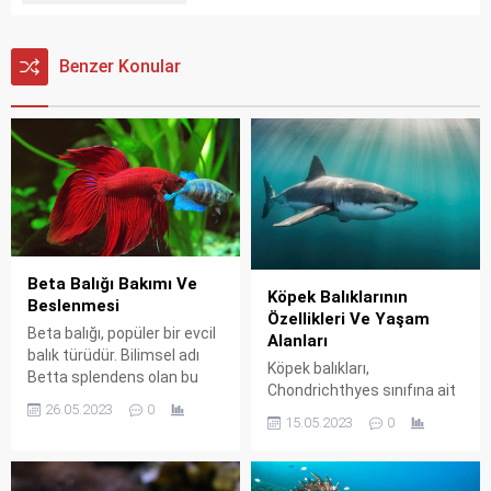
Benzer Konular
Beta Balığı Bakımı Ve
Köpek Balıklarının
Beslenmesi
Özellikleri Ve Yaşam
Beta balığı, popüler bir evcil
Alanları
balık türüdür. Bilimsel adı
Köpek balıkları,
Betta splendens olan bu
Chondrichthyes sınıfına ait
balıklar, çeşitli renk ve
26.05.2023
0
bir grup deniz canlısıdır.
şekillerdeki yüzgeçleriyle
15.05.2023
0
Genellikle büyük, güçlü
ünlüdür. Aslında, beta balığı,
çeneleri ve keskin dişleri ile
bu karakteristik yüzgeçleri
bilinirler. Bu balıkların birçok
sayesinde “savaşçı balık”