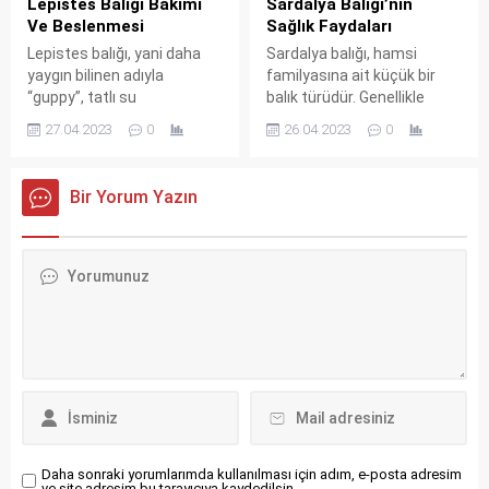
Sardalya Balığı’nın
Lepistes Balığı Bakımı
Sağlık Faydaları
Ve Beslenmesi
Sardalya balığı, hamsi
Lepistes balığı, yani daha
familyasına ait küçük bir
yaygın bilinen adıyla
balık türüdür. Genellikle
“guppy”, tatlı su
Akdeniz ve Ege Denizi’nde
akvaryumlarındaki en
26.04.2023
0
27.04.2023
0
bol miktarda bulunur. Aynı
popüler balıklardan biridir.
zamanda Karadeniz’de de
Hem renkleri hem de kolay
sardalya balığı popülerdir.
bakımı nedeniyle, birçok
Bir Yorum Yazın
Fırında tavuk tarifi için
balık severin favorisi haline
buraya tıklayın. Sardalya
gelmiştir. Cennet Papağanı
Balığı Hakkında Sardalyalar,
hakkında bilgi almak
zeytinyağı, limon suyu ve
isterseniz tıklayın. Lepistes
baharatlarla marine edilerek
Balığı Hakkında Lepistes
veya kızartılarak tüketilir.
balığı, Güney Amerika’nın
Ayrıca salata, sandviç ve
kuzeyindeki nehirlerde
pizza gibi...
doğal olarak yaşar ve
yaklaşık 2-5...
Daha sonraki yorumlarımda kullanılması için adım, e-posta adresim
ve site adresim bu tarayıcıya kaydedilsin.