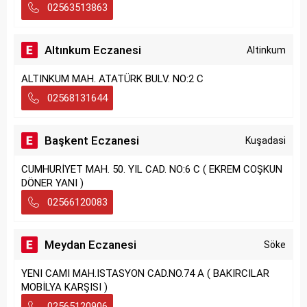
02563513863
Altınkum Eczanesi
Altinkum
ALTINKUM MAH. ATATÜRK BULV. NO:2 C
02568131644
Başkent Eczanesi
Kuşadasi
CUMHURİYET MAH. 50. YIL CAD. NO:6 C ( EKREM COŞKUN
DÖNER YANI )
02566120083
Meydan Eczanesi
Söke
YENI CAMI MAH.ISTASYON CAD.NO.74 A ( BAKIRCILAR
MOBİLYA KARŞISI )
02565120906