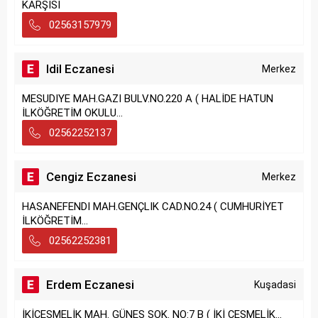
KARŞISI
02563157979
Idil Eczanesi
Merkez
MESUDIYE MAH.GAZI BULV.NO.220 A ( HALİDE HATUN
İLKÖĞRETİM OKULU...
02562252137
Cengiz Eczanesi
Merkez
HASANEFENDI MAH.GENÇLIK CAD.NO.24 ( CUMHURİYET
İLKÖĞRETİM...
02562252381
Erdem Eczanesi
Kuşadasi
İKİÇEŞMELİK MAH. GÜNEŞ SOK. NO:7 B ( İKİ ÇEŞMELİK...