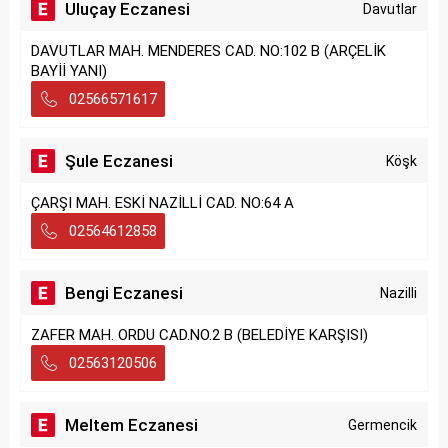
Uluçay Eczanesi
Davutlar
DAVUTLAR MAH. MENDERES CAD. NO:102 B (ARÇELİK
BAYİİ YANI)
02566571617
Şule Eczanesi
Köşk
ÇARŞI MAH. ESKİ NAZİLLİ CAD. NO:64 A
02564612858
Bengi Eczanesi
Nazilli
ZAFER MAH. ORDU CAD.NO.2 B (BELEDİYE KARŞISI)
02563120506
Meltem Eczanesi
Germencik