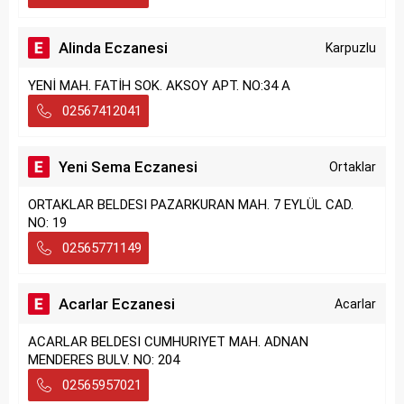
Alinda Eczanesi
Karpuzlu
YENİ MAH. FATİH SOK. AKSOY APT. NO:34 A
02567412041
Yeni Sema Eczanesi
Ortaklar
ORTAKLAR BELDESI PAZARKURAN MAH. 7 EYLÜL CAD.
NO: 19
02565771149
Acarlar Eczanesi
Acarlar
ACARLAR BELDESI CUMHURIYET MAH. ADNAN
MENDERES BULV. NO: 204
02565957021