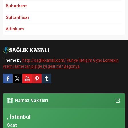
Buharkent
Sultanhisar
Altinkum
Theme by
http://saglikkanali.com/
Künye
İletişim
Gyno Lomexin
Krem
Hametan pişiğe iyi gelir mi?
Begonya
Namaz Vakitleri
, İstanbul
Saat