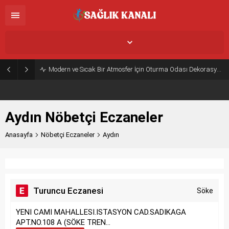
Aydın,
35
°C
Parçalı Az Bulutlu
Modern ve Sıcak Bir Atmosfer İçin Oturma Odası Dekorasyon Önerileri
Aydın Nöbetçi Eczaneler
Anasayfa
Nöbetçi Eczaneler
Aydın
Turuncu Eczanesi
Söke
YENI CAMI MAHALLESI.ISTASYON CAD.SADIKAGA
APT.NO.108 A (SÖKE TREN...