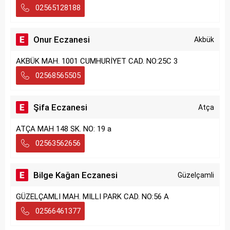
02565128188
Onur Eczanesi
Akbük
AKBÜK MAH. 1001 CUMHURİYET CAD. NO:25C 3
02568565505
Şifa Eczanesi
Atça
ATÇA MAH 148 SK. NO: 19 a
02563562656
Bilge Kağan Eczanesi
Güzelçamli
GÜZELÇAMLI MAH. MILLI PARK CAD. NO:56 A
02566461377