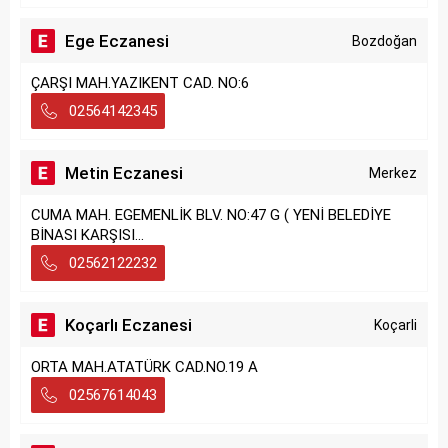
Ege Eczanesi
Bozdoğan
ÇARŞI MAH.YAZIKENT CAD. NO:6
02564142345
Metin Eczanesi
Merkez
CUMA MAH. EGEMENLİK BLV. NO:47 G ( YENİ BELEDİYE
BİNASI KARŞISI...
02562122232
Koçarlı Eczanesi
Koçarli
ORTA MAH.ATATÜRK CAD.NO.19 A
02567614043