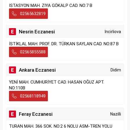
ISTASYON MAH. ZIYA GÖKALP CAD. NO:7 B
02565632819
Nesrin Eczanesi
Incirliova
İSTİKLAL MAH. PROF. DR. TÜRKAN SAYLAN CAD. NO:87 B
02565855588
Ankara Eczanesi
Didim
YENİ MAH. CUMHURİYET CAD. HASAN OĞUZ APT.
NO:110B
02568118949
Feray Eczanesi
Nazilli
TURAN MAH. 366 SOK. NO:2 6 NOLU ASM-TREN YOLU