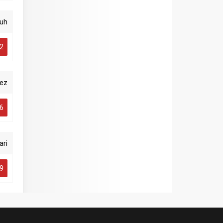
ruh
2
ez
6
ari
9