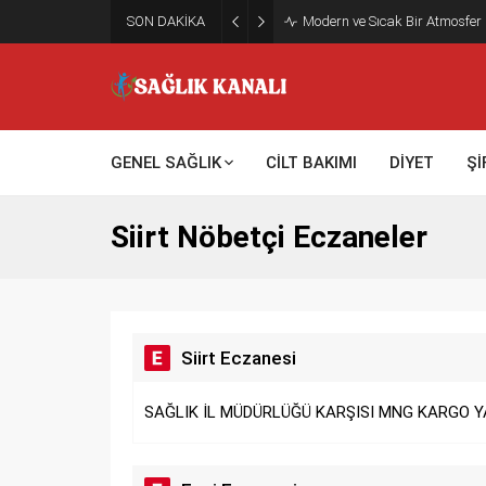
SON DAKİKA
Modern ve Sıcak Bir Atmosfer
GENEL SAĞLIK
CİLT BAKIMI
DİYET
Şİ
Siirt Nöbetçi Eczaneler
Siirt Eczanesi
SAĞLIK İL MÜDÜRLÜĞÜ KARŞISI MNG KARGO Y