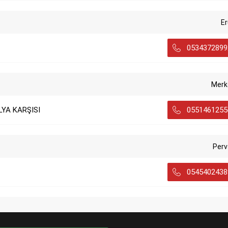
E
0534372899
Merk
LYA KARŞISI
0551461255
Perv
0545402438