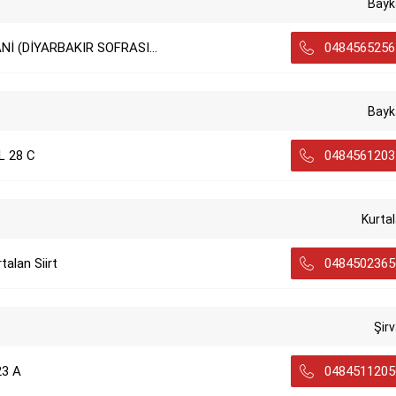
Bayk
İ (DİYARBAKIR SOFRASI...
0484565256
Bayk
 28 C
0484561203
Kurta
alan Siirt
0484502365
Şir
23 A
0484511205