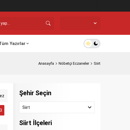
Siirt,
36
°C
Açık
Tüm Yazırlar
Anasayfa
Nöbetçi Eczaneler
Siirt
Şehir Seçin
ez
Siirt
3
Siirt İlçeleri