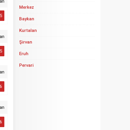
an
Merkez
5
Baykan
Kurtalan
an
Şirvan
5
Eruh
Pervari
lan
6
van
6