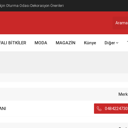
 İçin Oturma Odası Dekorasyon Önerileri
FALI BİTKİLER
MODA
MAGAZİN
Künye
Diğer
Merk
ANI
0484224730