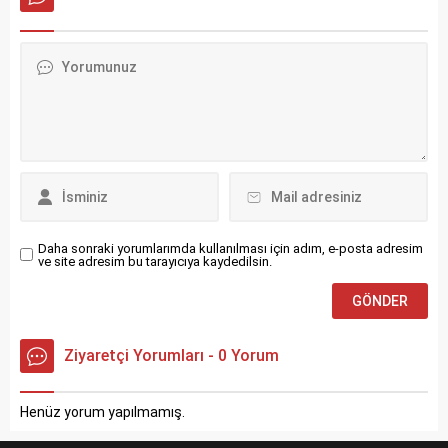
kedileri, bakımlı görünümleri,
kadar uzanır ve özel bir
sakin kişilikleri ve dostane
saygı gören hayvanlar
tavırlarıyla kediseverler
oldukları bilinir. Thai Kedisi
arasında popüler bir
Hakkında Thai kedileri, orta
seçenektir. Bu makalede,
büyüklükte ve atletik yapıya
Tiffanie kedisi hakkında
sahip...
daha fazla bilgi edinecek
ve...
Daha sonraki yorumlarımda kullanılması için adım, e-posta adresim
ve site adresim bu tarayıcıya kaydedilsin.
Ziyaretçi Yorumları - 0 Yorum
Henüz yorum yapılmamış.