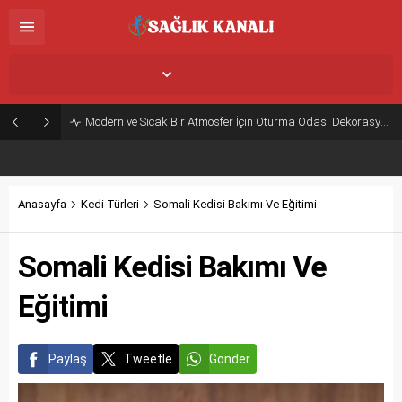
İstanbul,
33
°C
Açık
Modern ve Sıcak Bir Atmosfer İçin Oturma Odası Dekorasyon Önerileri
Anasayfa
Kedi Türleri
Somali Kedisi Bakımı Ve Eğitimi
Somali Kedisi Bakımı Ve
Eğitimi
Paylaş
Tweetle
Gönder