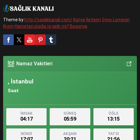
Theme by
http://saglikkanali.com/
Künye
İletişim
Gyno Lomexin
Krem
Hametan pişiğe iyi gelir mi?
Begonya
Namaz Vakitleri
, İstanbul
Saat
İMSAK
GÜNEŞ
ÖĞLE
04:17
05:59
13:15
İKİNDİ
AKŞAM
YATSI
17:07
20:21
21:56