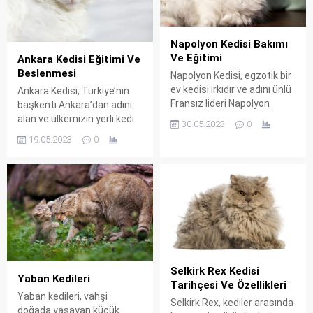
Napolyon Kedisi Bakımı
Ve Eğitimi
Ankara Kedisi Eğitimi Ve
Beslenmesi
Napolyon Kedisi, egzotik bir
ev kedisi ırkıdır ve adını ünlü
Ankara Kedisi, Türkiye’nin
Fransız lideri Napolyon
başkenti Ankara’dan adını
Bonapart’tan almıştır. Bu
alan ve ülkemizin yerli kedi
30.05.2023
0
kediler, kısa bacakları,
ırklarından biridir. Ankara
19.05.2023
0
yuvarlak yüzleri ve güçlü
Kedisi, diğer adıyla
gövdeleriyle dikkat çeker.
Ankara’nın kedisi veya
Napolyon Kedileri, Pers ve
Ankara Kedisi Türkçe
Munchkin kedilerinin
kökenli bir isim olan “Van
melezlenmesiyle ortaya
Kedisi” olarak da bilinir. Bu
çıkmıştır. 1995 yılında
kediler, tüy yapısı, göz rengi
Amerikan Kediler Derneği
ve genel görünümüyle diğer
tarafından tanınan bir ırk
kedilere nazaran farklılık
haline gelmiştir. Napolyon
gösterir. Ankara Kedisi
Selkirk Rex Kedisi
Kedisi Hakkında Napolyon...
Hakkında Ankara...
Yaban Kedileri
Tarihçesi Ve Özellikleri
Yaban kedileri, vahşi
Selkirk Rex, kediler arasında
doğada yaşayan küçük