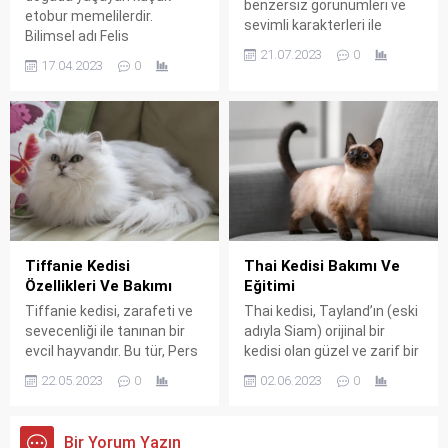
benzersiz görünümleri ve
etobur memelilerdir.
sevimli karakterleri ile
Bilimsel adı Felis
tanınan nadir bir tüy
21.07.2023
0
silvestris’tir ve Avrupa,
yapısına sahip kedi ırkıdır. Bu
17.04.2023
0
Asya ve Afrika’da bulunurlar.
tür, 1987 yılında Montana,
Yaban kedileri, ev kedilerine
ABD’de keşfedilmiştir ve o
benzerlik gösterirler ancak
günden beri dünya
daha küçük ve daha zayıf
genelinde kediseverlerin
yapıdadırlar. Ayrıca, yaban
kalbini fethetmiştir. Selkirk
kedileri genellikle daha kısa
Rex, diğer kedi ırklarından
kürkleri ve daha uzun
belirgin bir şekilde farklı olan
bacakları vardır. Ragdoll
bu özel kürk yapısıyla ayırt
Kedisi hakkında bilgi almak
edilir...
isterseniz tıklayıp...
Tiffanie Kedisi
Thai Kedisi Bakımı Ve
Özellikleri Ve Bakımı
Eğitimi
Tiffanie kedisi, zarafeti ve
Thai kedisi, Tayland’ın (eski
sevecenliği ile tanınan bir
adıyla Siam) orijinal bir
evcil hayvandır. Bu tür, Pers
kedisi olan güzel ve zarif bir
kedisi ile Burmilla kedisi
ırktır. Aynı zamanda Siyam
22.05.2023
0
02.06.2023
0
arasında bir melezdir ve
kedisi olarak da bilinir. Bu
dolgun, uzun tüyleriyle
kedilerin tarihi, Tayland’ın
dikkat çeker. Tiffanie
eski krallık dönemlerine
Bir Yorum Yazın