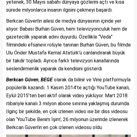
yetenek, 30 Mayıs sabahı dünyaya gözlerini açtı ve kısa
sürede milyonlarca insanın ilgisini çekmeyi başardı.
Berkcan Güven’in ailesi de medya dünyasının içinde yer
alıyor. Babası Burhan Güven, hem televizyonculuk hem de
gazetecilik yaparak adını duyurdu. Özellikle “Veda”
filmindeki efsanevi rolüyle tanınan Burhan Güven, bu filmde
Ulu Önder Mustafa Kemal Atatürk’ü canlandırarak büyük
bir takdir topladı. Ayrıca farklı televizyon kanallarında
seslendirmenlik yaparak da kendisini gösterdi.
Berkcan Güven
,
BEGE
olarak da bilinir ve Vine platformuyla
popülerlik kazandı. 1 Kasım 2014’te açtığı YouTube kanalı,
Eylül 2015’ten beri aktif olarak video yüklüyor. Mart 2018
itibariyle kanalı 3 milyon abone sınırına yaklaşmış durumda.
İlginç bir şekilde, en çok izlenen video ise bir diss videosu
olan ‘YouTube Benim İşim’, 26 milyonun üzerinde izlenerek
Berkcan Güven’in en çok izlenen videosu oldu.