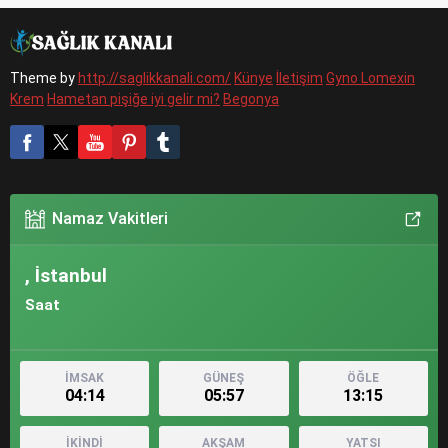
Theme by
http://saglikkanali.com/
Künye
İletişim
Gyno Lomexin
Krem
Hametan pişiğe iyi gelir mi?
Begonya
Namaz Vakitleri
, İstanbul
Saat
İMSAK
GÜNEŞ
ÖĞLE
04:14
05:57
13:15
İKİNDİ
AKŞAM
YATSI