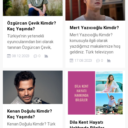
Özgürcan Çevik Kimdir?
Mert Yazıcıoğlu Kimdir?
Kaç Yaşında?
Mert Yazıcıoğlu Kimdir?
Türkiye’nin yetenekli
konusuyla ilgili olarak
oyuncularından biri olarak
yazdığımız makalemize hoş
tanınan Özgürcan Çevik,
geldiniz. Türk televizyon
1983 yılında Ankara’da
08.12.2023
0
dünyasının genç ve
dünyaya geldi. Hayatına dair
17.08.2023
0
yetenekli oyuncusu Mert
ilham veren bir hikayesi olan
Yazıcıoğlu, 10 Mayıs 1993
Çevik, tiyatro dünyasına
tarihinde İstanbul’un
olan tutkusunu genç
güzelliklerine merhaba dedi.
yaşlarda keşfetti. 12
İlk nefesini İstanbul’da alan
yaşında tiyatrocu olmaya
Yazıcıoğlu, kariyerine attığı
karar vermesiyle,
adımlarla bu büyülü şehrin
geleceğinin nasıl
tüm renklerini ekrana
şekilleneceği konusunda ilk
taşımayı başardı. İşte,
adımını atmış oldu. Lise
Kenan Doğulu Kimdir?
oyunculuğa adım atan genç
yıllarında okul tiyatrosunda
Kaç Yaşında?
yetenek Mert...
sahne almaya başlayan
Dila Kent Hayatı
Kenan Doğulu Kimdir? Türk
Çevik,...