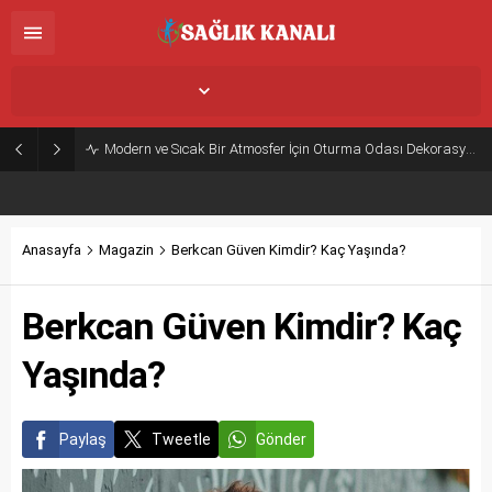
İstanbul,
25
°C
Açık
Modern ve Sıcak Bir Atmosfer İçin Oturma Odası Dekorasyon Önerileri
Anasayfa
Magazin
Berkcan Güven Kimdir? Kaç Yaşında?
Berkcan Güven Kimdir? Kaç
Yaşında?
Paylaş
Tweetle
Gönder