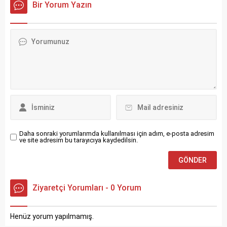
Bir Yorum Yazın
kariyeri boyunca gösterdiği
vurdu. Yeraltından zirveye
performanslarla yalnızca
uzanan yolculuğu, kararlılığı
Türkiye’de değil, uluslararası
ve özgün tarzıyla Ceza,
platformlarda da adını
Türkiye’de hip hop
duyurmayı başardı. Boşnak
kültürünün öncülerinden biri
ve Bulgaristan göçmeni
olarak kabul ediliyor. Peki
kökenli bir ailede yetişen
Ceza kimdir? Nereden geldi,
Ulusoy’un hem genetik
nasıl yükseldi? İşte
mirası hem de azmi,
Ceza’nın...
kariyerinde büyük etkiye
sahiptir. Akademik...
Daha sonraki yorumlarımda kullanılması için adım, e-posta adresim
ve site adresim bu tarayıcıya kaydedilsin.
Ziyaretçi Yorumları - 0 Yorum
Henüz yorum yapılmamış.