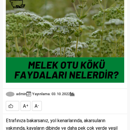
admin
Yayınlama: 03.10.2022
A
A
+
-
Etrafınıza bakarsanız, yol kenarlarında, akarsuların
yakınında, kayaların dibinde ve daha pek çok yerde yeşil