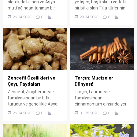
olarak da bilinen ve Asya
yetişen, hoş kokulu ve tatlı
mutfağından tanınan bir
bir bitki olan Tilia türlerinin
baharattır. Hint, Çin,
genel adıdır. Bu bitki,
26.04.2023
0
29.04.2023
0
Japonya ve Güneydoğu
genellikle Avrupa, Asya ve
Asya’da yetişen bir bitki
Kuzey Amerika’da bulunur
olan zerdeçal, kök
ve yüzyıllardır tıbbi ve
yumrularından elde edilen
kozmetik amaçlar için
baharatın adıdır. Zerdeçalın
kullanılmaktadır. Ağacının
kökleri, taze olarak veya toz
kabuğu, lifli ve serttir ve
halinde kullanılır ve
grimsi-kahverengi bir renge
yiyeceklere sarı bir renk
sahiptir. Yaprakları
verir. Bunun yanı sıra,
genellikle kalp şeklindedir ve
zerdeçalın tıbbi özellikleri
ağacın dallarında
Zencefil Özellikleri ve
Tarçın: Mucizeler
de...
küçükÇiçek...
Çayı, Faydaları
Dünyası!
Zencefil, Zingiberaceae
Tarçın, Lauraceae
familyasından bir bitki
familyasından
türüdür ve genellikle Asya
cinnamomum cinsinde yer
mutfağında kullanılan bir
alan bir baharat ve tıbbi
26.04.2023
0
01.05.2023
0
baharattır. Latince adı
bitkidir. kabuğu kullanılarak
Zingiber officinale’dir.
elde edilir ve özellikle tatlı ve
Zencefil bitkisi, sıcak, nemli
baharatlı yemeklerde yaygın
iklimlerde yetişir ve kökleri
olarak kullanılır. Hindistan,