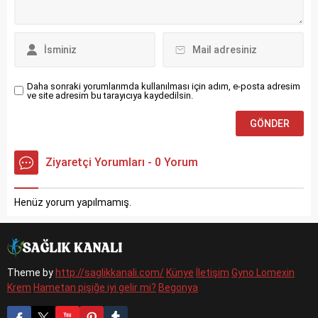
sıhhati için öylesi güçlü bir
katkı sunmaktadır ki,
şaşırtıcı boyuttadır.
İçeriğinde oldukça...
Daha sonraki yorumlarımda kullanılması için adım, e-posta adresim
ve site adresim bu tarayıcıya kaydedilsin.
Ziyaretçi Yorumları - 0 Yorum
Henüz yorum yapılmamış.
Theme by
http://saglikkanali.com/
Künye
İletişim
Gyno Lomexin
Krem
Hametan pişiğe iyi gelir mi?
Begonya