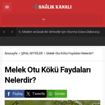
İstanbul,
25
°C
Açık
Modern ve Sıcak Bir Atmosfer İçin Oturma Odası Dekorasyon Önerileri
Anasayfa
ŞİFALI BİTKİLER
Melek Otu Kökü Faydaları Nelerdir?
Melek Otu Kökü Faydaları
Nelerdir?
Paylaş
Tweetle
Gönder