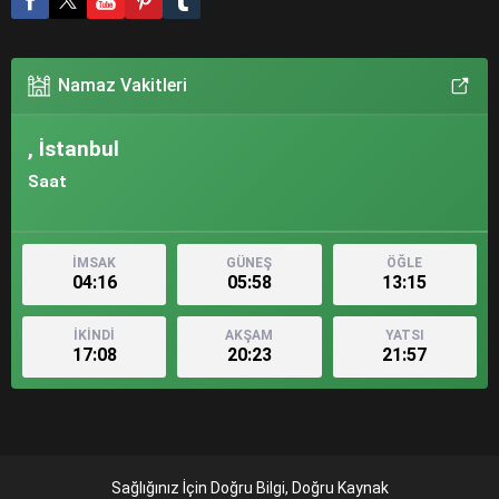
Namaz Vakitleri
, İstanbul
Saat
İMSAK
GÜNEŞ
ÖĞLE
04:16
05:58
13:15
İKİNDİ
AKŞAM
YATSI
17:08
20:23
21:57
Sağlığınız İçin Doğru Bilgi, Doğru Kaynak