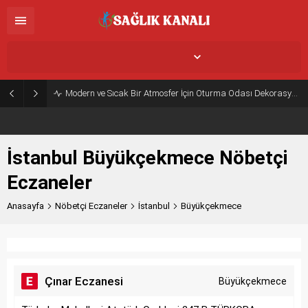
İstanbul Büyükçekmece,
28
°C
Açık
Modern ve Sıcak Bir Atmosfer İçin Oturma Odası Dekorasyon Önerileri
İstanbul Büyükçekmece Nöbetçi
Eczaneler
Anasayfa
Nöbetçi Eczaneler
İstanbul
Büyükçekmece
Çınar Eczanesi
Büyükçekmece