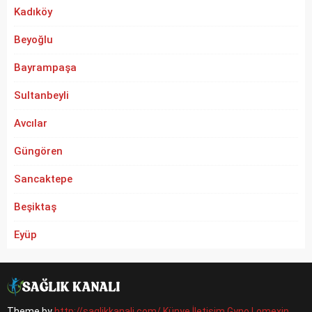
Kadıköy
Beyoğlu
Bayrampaşa
Sultanbeyli
Avcılar
Güngören
Sancaktepe
Beşiktaş
Eyüp
Theme by
http://saglikkanali.com/
Künye
İletişim
Gyno Lomexin