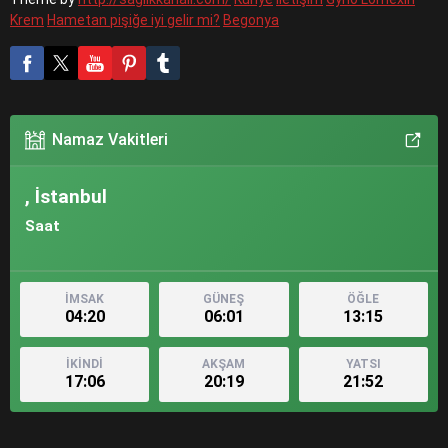
Krem
Hametan pişiğe iyi gelir mi?
Begonya
Namaz Vakitleri
, İstanbul
Saat
İMSAK
GÜNEŞ
ÖĞLE
04:20
06:01
13:15
İKİNDİ
AKŞAM
YATSI
17:06
20:19
21:52