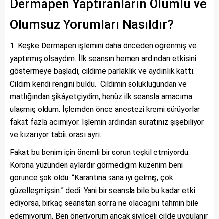
Dermapen Yaptıranların Olumlu ve
Olumsuz Yorumları Nasıldır?
Keşke Dermapen işlemini daha önceden öğrenmiş ve
yaptırmış olsaydım. İlk seansın hemen ardından etkisini
göstermeye başladı, cildime parlaklık ve aydınlık kattı.
Cildim kendi rengini buldu. Cildimin solukluğundan ve
matlığından şikâyetçiydim, henüz ilk seansla amacıma
ulaşmış oldum. İşlemden önce anestezi kremi sürüyorlar
fakat fazla acımıyor. İşlemin ardından suratınız şişebiliyor
ve kızarıyor tabii, orası ayrı.
Fakat bu benim için önemli bir sorun teşkil etmiyordu.
Korona yüzünden aylardır görmediğim kuzenim beni
görünce şok oldu. “Karantina sana iyi gelmiş, çok
güzelleşmişsin.” dedi. Yani bir seansla bile bu kadar etki
ediyorsa, birkaç seanstan sonra ne olacağını tahmin bile
edemiyorum. Ben öneriyorum ancak sivilceli cilde uygulanır