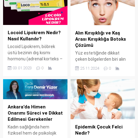
Locoid Lipokrem Nedir?
Alın Kırışıklığı ve Kaş
Nasıl Kullanılır?
Arası Kırışıklığa Botoks
Çözümü
Locoid Lipokrem, böbrek
üstü bezinin dış kısmı
Yüz estetiğinde dikkat
hormonu (adrenal korteks –
çeken bölgelerden biri alın
kortikosteroid) içeren krem
ve kaş arasıdır. Bu
03.01.2023
0
25.11.2024
0
formunda bir ilaçtır.
alanlardaki kırışıklıklar,
Homojen görünümlü Locoid,
zamanla yaşlanma
beyaz renge sahiptir. Deri
belirtileriyle birlikte daha
bozukluklarının sebep
belirgin hale gelir ve kişiye
olduğu kaşıntı, deri
yorgun, sinirli veya yaşlı bir
pullanması ve kızarıklık gibi
ifade katabilir. Neyse ki,
Ankara’da Himen
semptomların
günümüz teknolojileri
Onarımı Süreci ve Dikkat
düzeltilmesine yardımcı
sayesinde alın kırışıklığı
Edilmesi Gerekenler
olmaktadır. Locoid Lipokrem
tedavisi oldukça
hastalığın tedavisinde değil,
Epidemik Çocuk Felci
kolaylaşmıştır. Özellikle
Kadın sağlığında hem
hastalık sürecinde oluşan
Nedir?
botoks uygulamaları, alın ve
fiziksel hem de psikolojik