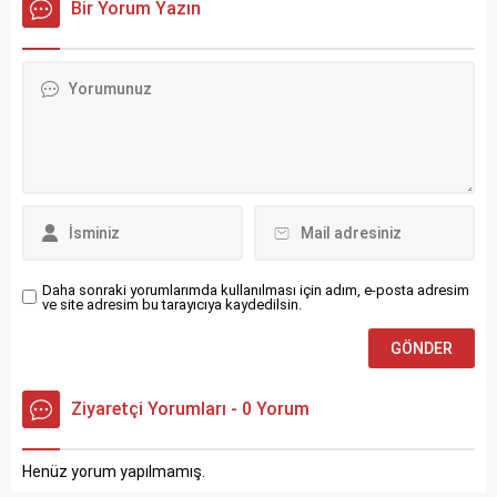
çekirdeğinde kararsızlık
Bir Yorum Yazın
Ergenlik döneminde cinsel
oluşması sonucu fazla
olgunlaşmaya yol açan
nötronların parçalanmasıyla
hormonal değişikliklere,
ortaya alfa, beta, gama adı
beynin önemli fiziksel
verilen çeşitli ışınlar
büyümesi ve olgunlaşması
çıkmasıyla oluşur. Günlük
eşlik eder. Fizyolojik
hayatta kullandığımız birçok
gelişimin yanı sıra psikolojik
eşyada radyasyon
gelişim de ergenliğin önemli
bulunmaktadır. Radyasyon
unsurlarından biridir.
yayan maddelere...
Ergenlik tipik olarak...
Daha sonraki yorumlarımda kullanılması için adım, e-posta adresim
ve site adresim bu tarayıcıya kaydedilsin.
Ziyaretçi Yorumları - 0 Yorum
Henüz yorum yapılmamış.