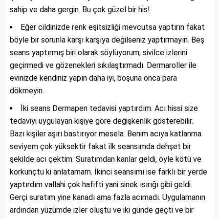
sahip ve daha gergin. Bu çok güzel bir his!
Eğer cildinizde renk eşitsizliği mevcutsa yaptırın fakat
böyle bir sorunla karşı karşıya değilseniz yaptırmayın. Beş
seans yaptırmış biri olarak söylüyorum; sivilce izlerini
geçirmedi ve gözenekleri sıkılaştırmadı. Dermaroller ile
evinizde kendiniz yapın daha iyi, boşuna onca para
dökmeyin.
İki seans Dermapen tedavisi yaptırdım. Acı hissi size
tedaviyi uygulayan kişiye göre değişkenlik gösterebilir.
Bazı kişiler aşırı bastırıyor mesela. Benim acıya katlanma
seviyem çok yüksektir fakat ilk seansımda dehşet bir
şekilde acı çektim. Suratımdan kanlar geldi, öyle kötü ve
korkunçtu ki anlatamam. İkinci seansımı ise farklı bir yerde
yaptırdım vallahi çok hafifti yani sinek ısırığı gibi geldi.
Gerçi suratım yine kanadı ama fazla acımadı. Uygulamanın
ardından yüzümde izler oluştu ve iki günde geçti ve bir