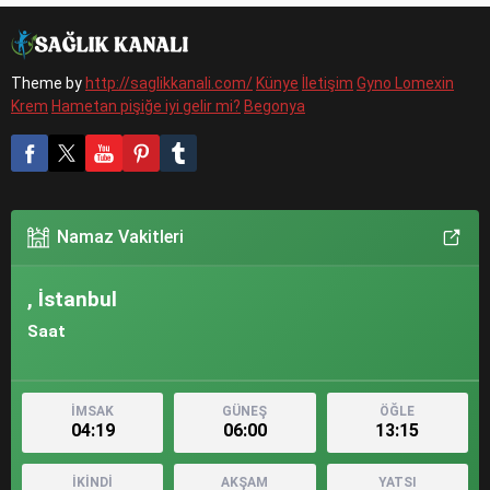
Theme by
http://saglikkanali.com/
Künye
İletişim
Gyno Lomexin
Krem
Hametan pişiğe iyi gelir mi?
Begonya
Namaz Vakitleri
, İstanbul
Saat
İMSAK
GÜNEŞ
ÖĞLE
04:19
06:00
13:15
İKİNDİ
AKŞAM
YATSI