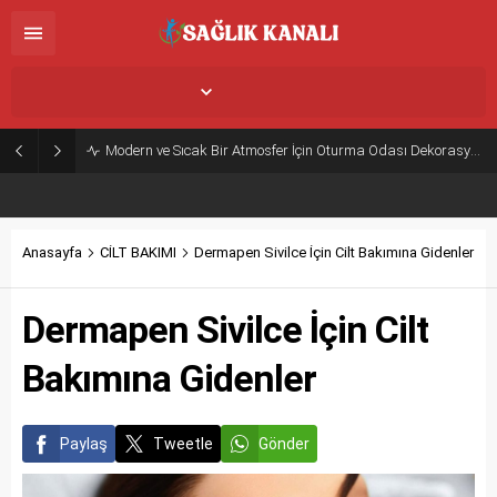
İstanbul,
26
°C
Açık
Modern ve Sıcak Bir Atmosfer İçin Oturma Odası Dekorasyon Önerileri
Anasayfa
CİLT BAKIMI
Dermapen Sivilce İçin Cilt Bakımına Gidenler
Dermapen Sivilce İçin Cilt
Bakımına Gidenler
Paylaş
Tweetle
Gönder