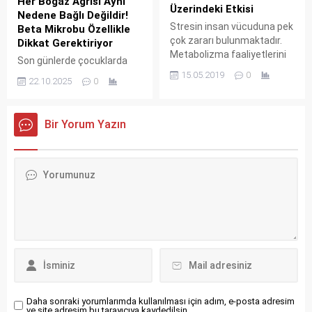
Her Boğaz Ağrısı Aynı
disleksi, bir eksiklik ya da
advanced channel-opening
Üzerindeki Etkisi
Nedene Bağlı Değildir!
bozukluk değil, kolaylıkla
quality of Sapphire FUE with
Stresin insan vücuduna pek
Beta Mikrobu Özellikle
düzeltilebilen...
the direct...
çok zararı bulunmaktadır.
Dikkat Gerektiriyor
Metabolizma faaliyetlerini
Son günlerde çocuklarda
yavaşlatır veya normalden
artan boğaz ağrılarının
15.05.2019
0
22.10.2025
0
çok hızlı çalışmasını sağlar.
önemli bir kısmı, halk
Stresin insan hayatını
arasında “beta mikrobu”
kısalttığı da bilinen en büyük
olarak bilinen bir bakteriden
Bir Yorum Yazın
zararları arasında yer
kaynaklanıyor. Özellikle okul
almaktadır. İşte stresin
çağındaki çocuklarda yaygın
insan vücuduna en fazla
görülen bu enfeksiyon,
etki ettiği sebepler ve bu
sadece basit bir ağrıya
durumlara karşı aktif
neden olmakla kalmıyor,
mücadele yöntemleri:
tedavi edilmediğinde ciddi
Öncelikle stresin olumsuz
komplikasyonlara yol
etkilerinden dolayı, uyku...
açabiliyor. Bu nedenle hem
belirtileri iyi tanımak hem de
zamanında müdahale
etmek...
Daha sonraki yorumlarımda kullanılması için adım, e-posta adresim
ve site adresim bu tarayıcıya kaydedilsin.