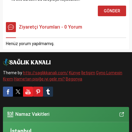
Ziyaretçi Yorumları - 0 Yorum
Henüz yorum yapılmamış.
Theme by
http://saglikkanali.com/
Künye
İletişim
Gyno Lomexin
Krem
Hametan pişiğe iyi gelir mi?
Begonya
Namaz Vakitleri
, İstanbul