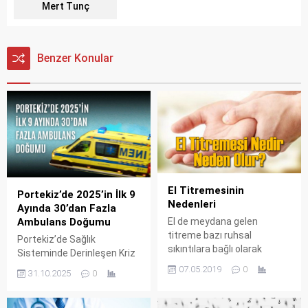
Mert Tunç
Benzer Konular
El Titremesinin
Portekiz’de 2025’in İlk 9
Nedenleri
Ayında 30’dan Fazla
Ambulans Doğumu
El de meydana gelen
titreme bazı ruhsal
Portekiz’de Sağlık
sıkıntılara bağlı olarak
Sisteminde Derinleşen Kriz
gelişen bir durumdur. Sıklıkla
Portekiz’de sağlık sistemi
07.05.2019
0
31.10.2025
0
bir hastalığın habercisidir.
son yılların en zorlu
Bazı hastalıklardan sonrada
dönemlerinden birini
elde titreme görüldüğü
yaşıyor. Kadın doğum ve