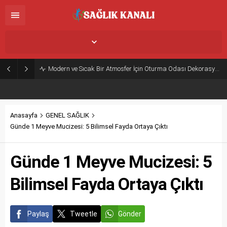
İstanbul,
33
°C
Açık
Modern ve Sıcak Bir Atmosfer İçin Oturma Odası Dekorasyon Önerileri
Anasayfa
GENEL SAĞLIK
Günde 1 Meyve Mucizesi: 5 Bilimsel Fayda Ortaya Çıktı
Günde 1 Meyve Mucizesi: 5
Bilimsel Fayda Ortaya Çıktı
Paylaş
Tweetle
Gönder