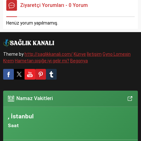
Ziyaretçi Yorumları - 0 Yorum
Henüz yorum yapılmamış.
Theme by
http://saglikkanali.com/
Künye
İletişim
Gyno Lomexin
Krem
Hametan pişiğe iyi gelir mi?
Begonya
Namaz Vakitleri
, İstanbul
Saat