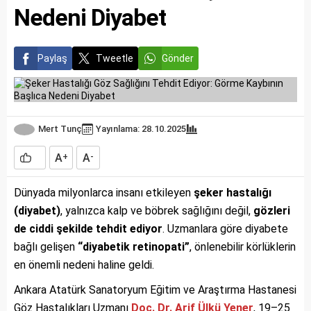
Nedeni Diyabet
Paylaş
Tweetle
Gönder
Mert Tunç
Yayınlama: 28.10.2025
A
A
+
-
Dünyada milyonlarca insanı etkileyen
şeker hastalığı
(diyabet)
, yalnızca kalp ve böbrek sağlığını değil,
gözleri
de ciddi şekilde tehdit ediyor
. Uzmanlara göre diyabete
bağlı gelişen
“diyabetik retinopati”
, önlenebilir körlüklerin
en önemli nedeni haline geldi.
Ankara Atatürk Sanatoryum Eğitim ve Araştırma Hastanesi
Göz Hastalıkları Uzmanı
Doç. Dr. Arif Ülkü Yener
, 19–25