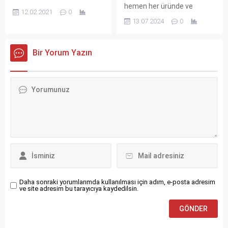
pozitif oranının oldukça
yorgunluktan kurtarıcı
hemen her üründe ve
onaylanmış olan bir kremdir.
düşük olması, testin
özelliğe sahiptir. Her
12.02.2021
0
işlenmiş gıdada yer alıyor.
Acıya karşı cildin
güvenilirliğini daha da
13.07.2024
0
vitaminin vücudumuza
Gıda üretiminde ve
uyuşturulması adına
artırıyor. Erken Tanıda Yeni
farklı şekilde etkileri vardır.
yemeklerde sıkça kullanılan
kullanılan bir krem
Bir...
Bağışıklık...
tuzun, genel vücut
olmaktadır. Anestezik krem
Bir Yorum Yazın
sağlığımız için önemli bir
olarak kullanılan Jetex
rolü olsa da, fazla tüketimi
genellikle lazer yaptıran
birçok sağlık sorununa yol
kişiler tarafından sıklıkla
açabiliyor. Peki, günlük tuz
tercih edilmektedir.
ihtiyacımız ne kadar ve
Kullanıcıların yaptıkları
fazla tuz tüketiminin
yorumlar doğrultusunda
zararları neler? Günlük Tuz
ağrı ve acı hissini gidermesi
İhtiyacı: Yapılan...
konusunda etkileri...
Daha sonraki yorumlarımda kullanılması için adım, e-posta adresim
ve site adresim bu tarayıcıya kaydedilsin.