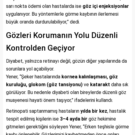
sarı nokta ödemi olan hastalarda ise
göz içi enjeksiyonlar
uygulanıyor. Bu yöntemlerle görme kaybının ilerlemesi
büyük oranda durdurulabiliyor,” dedi.
Gözleri Korumanın Yolu Düzenli
Kontrolden Geçiyor
Diyabet, yalnızca retinayı değil, gözün diğer yapılarında da
sorunlara yol açabiliyor.
Yener, “Şeker hastalarında
kornea kalınlaşması, göz
kuruluğu, glokom (göz tansiyonu)
ve
katarakt
daha sık
görülüyor. Bu nedenle diyabeti olan bireylerde düzenli göz
muayenesi hayati önem taşıyor,” ifadelerini kullandı.
Retinopati saptanmamış hastaların
yılda bir kez
, hastalık
tespit edilmiş kişilerin ise
3–4 ayda bir
göz hekimine
gitmeleri gerektiğini söyleyen Yener, “Erken teşhisle görme
kaybı önlenebilir. Gözlerimizi kaybetmeden önce onları