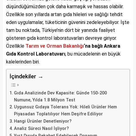
düşündüğümüzden çok daha karmaşık ve hassas olabilir.
Özellikle son yıllarda artan gıda hileleri ve sağlığı tehdit
eden uygulamalar, tüketicinin güvenini zedeleyebiliyor. İşte
tam bu noktada, Türkiye’nin dört bir yanında faaliyet
gösteren gıda kontrol laboratuvarları devreye giriyor.
Özellikle
Tarım ve Orman Bakanlığı
‘na bağlı Ankara
Gıda Kontrol Laboratuvarı
, bu mücadelenin en büyük
kalelerinden biri.
İçindekiler →
Gıda Analizinde Dev Kapasite: Günde 150-200
Numune, Yılda 1.8 Milyon Test
Uygunsuz Gıdaya Tolerans Yok: Hileli Ürünler Hem
Piyasadan Toplatılıyor Hem Deşifre Ediliyor
Hangi Ürünler Denetleniyor?
Analiz Süreci Nasıl İşliyor?
Yurt Dışıyla Rekabet Edebilecek Donanım