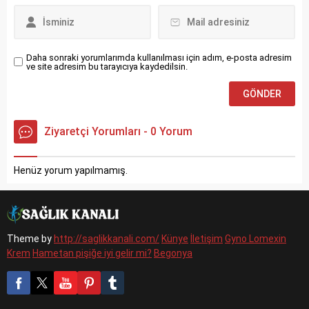
tuzunda o...
beyin...
Daha sonraki yorumlarımda kullanılması için adım, e-posta adresim
ve site adresim bu tarayıcıya kaydedilsin.
Ziyaretçi Yorumları - 0 Yorum
Henüz yorum yapılmamış.
Theme by
http://saglikkanali.com/
Künye
İletişim
Gyno Lomexin
Krem
Hametan pişiğe iyi gelir mi?
Begonya