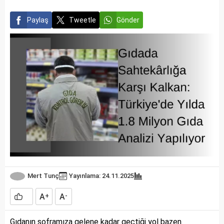
Paylaş
Tweetle
Gönder
Mert Tunç
Yayınlama: 24.11.2025
A
A
+
-
Gıdanın soframıza gelene kadar geçtiği yol bazen