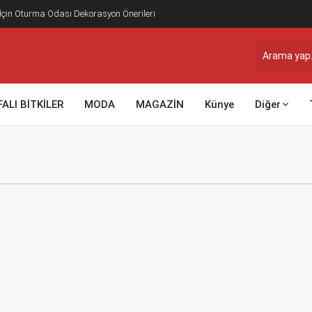
 İçin Oturma Odası Dekorasyon Önerileri
FALI BİTKİLER
MODA
MAGAZİN
Künye
Diğer