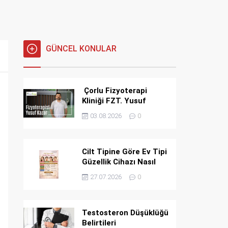
GÜNCEL KONULAR
Çorlu Fizyoterapi
Kliniği FZT. Yusuf
KAZAR
03.08.2026
0
Cilt Tipine Göre Ev Tipi
Güzellik Cihazı Nasıl
Seçilir? Kuru, Yağlı,
27.07.2026
0
Karma ve Hassas
Ciltler İçin Rehber
Testosteron Düşüklüğü
Belirtileri