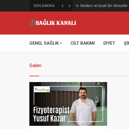
SON DAKİKA
Modern ve Sıcak Bir Atmosfer
GENEL SAĞLIK
CİLT BAKIMI
DİYET
Şİ
Galeri