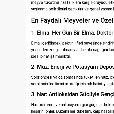
meyve tüketimi; hastalıklara karşı koruyucu etkis
yaşlanma belirtilerini geciktirir ve genel yaşam ka
En Faydalı Meyveler ve Özell
1. Elma: Her Gün Bir Elma, Doktor
Elma, içeriğindeki pektin lifleri sayesinde sind
yönünden zengin olmasıyla da kalp sağlığını koru
ideal bir atıştırmalıktır.
2. Muz: Enerji ve Potasyum Depo
Spor öncesi ya da sonrasında tüketilen muz, içe
serotonin üretimini artırdığı için ruh halini iyile
3. Nar: Antioksidan Gücüyle Gençli
Nar, polifenol ve antosiyanin gibi güçlü antioks
hasarını önler. Düzenli nar tüketimi, kalp hastalı