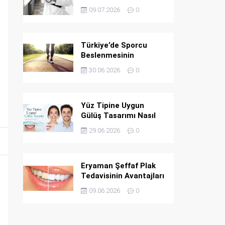
09.07.2026
0
Türkiye’de Sporcu
Beslenmesinin
Yükselen Yıldızı Torq
30.06.2026
0
Nutrition Premium
Ürün Grubuyla Ezber
Bozuyor
Yüz Tipine Uygun
Gülüş Tasarımı Nasıl
Belirlenir İdeal Gülüşün
29.06.2026
0
Anatomisi
Eryaman Şeffaf Plak
Tedavisinin Avantajları
09.06.2026
0