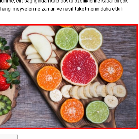
irime, cilt sağlığından kalp dostu özelliklerine kadar birçok
a, hangi meyveleri ne zaman ve nasıl tüketmenin daha etkili